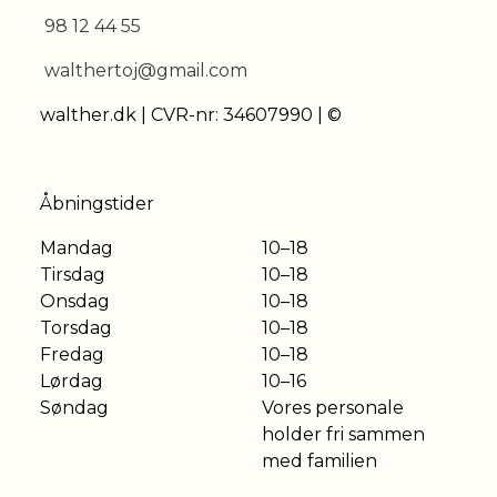
98 12 44 55
walthertoj@gmail.com
walther.dk | CVR-nr: 34607990 | ©
Åbningstider
Mandag
10–18
Tirsdag
10–18
Onsdag
10–18
Torsdag
10–18
Fredag
10–18
Lørdag
10–16
Søndag
Vores personale
holder fri sammen
med familien